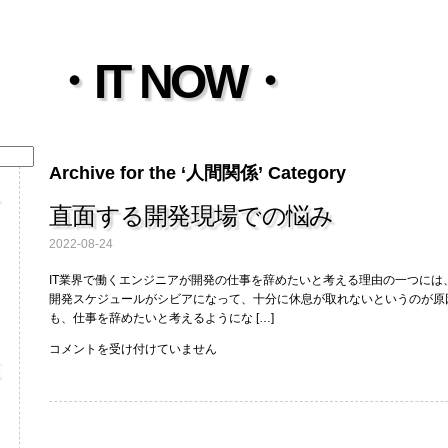
・IT NOW・
Archive for the ‘人間関係’ Category
直面する開発現場での悩み
2022-08-24
IT業界で働くエンジニアが開発の仕事を辞めたいと考える理由の一つには
開発スケジュールがシビアになって、十分に休息が取れないというのが原
も、仕事を辞めたいと考えるようにな […]
直
コメントを受け付けていません
面
す
る
開
発