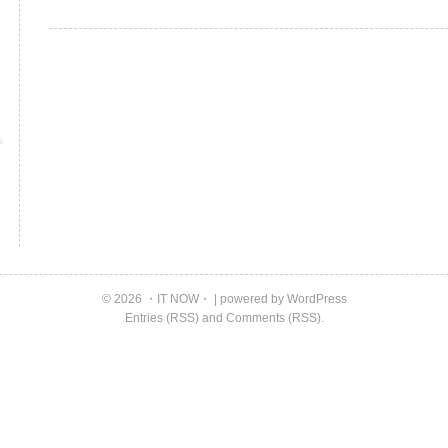
現
場
で
の
悩
み
は
© 2026 ・IT NOW・ | powered by
WordPress
Entries (RSS)
and
Comments (RSS)
.