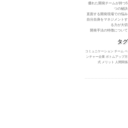
優れた開発チームが持つ5
つの秘訣
直面する開発現場での悩み
自分自身をマネジメントす
る力が大切
開発手法の特徴について
タグ
コミュニケーション
チーム
ベ
ンチャー企業
ボトムアップ方
式
メリット
人間関係